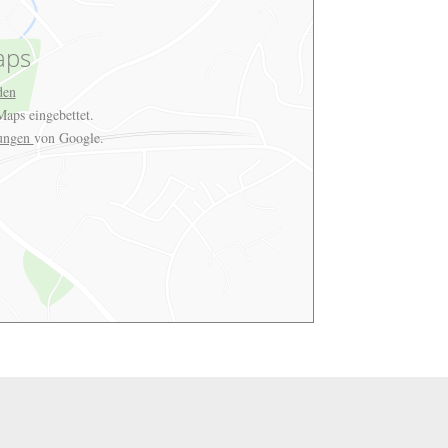
aps
den
aps eingebettet.
rungen
von Google.